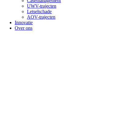
Casemanagement
UWV-trajecten
Letselschade
AOV-trajecten
Innovatie
Over ons