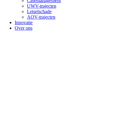
Casemanagement
UWV-trajecten
Letselschade
AOV-trajecten
Innovatie
Over ons